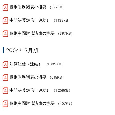
個別財務諸表の概要
（572KB）
中間決算短信（連結）
（1,138KB）
個別中間財務諸表の概要
（397KB）
2004年3月期
決算短信（連結）
（1,309KB）
個別財務諸表の概要
（618KB）
中間決算短信（連結）
（1,258KB）
個別中間財務諸表の概要
（457KB）