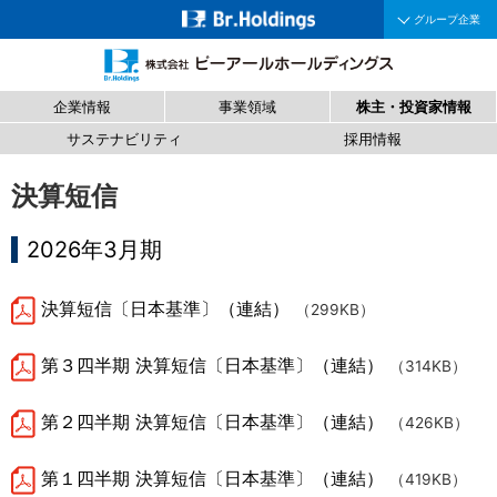
グループ企業
企業情報
事業領域
株主・投資家情報
サステナビリティ
採用情報
決算短信
2026年3月期
決算短信〔日本基準〕（連結）
（299KB）
第３四半期 決算短信〔日本基準〕（連結）
（314KB）
第２四半期 決算短信〔日本基準〕（連結）
（426KB）
第１四半期 決算短信〔日本基準〕（連結）
（419KB）