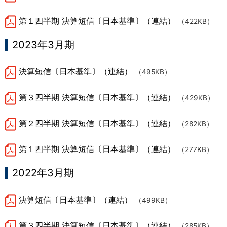
第１四半期 決算短信〔日本基準〕（連結）
（422KB）
2023年3月期
決算短信〔日本基準〕（連結）
（495KB）
第３四半期 決算短信〔日本基準〕（連結）
（429KB）
第２四半期 決算短信〔日本基準〕（連結）
（282KB）
第１四半期 決算短信〔日本基準〕（連結）
（277KB）
2022年3月期
決算短信〔日本基準〕（連結）
（499KB）
第３四半期 決算短信〔日本基準〕（連結）
（285KB）