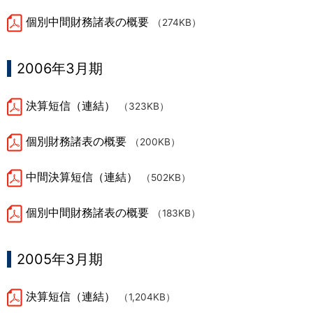
個別中間財務諸表の概要
（274KB）
2006年3月期
決算短信（連結）
（323KB）
個別財務諸表の概要
（200KB）
中間決算短信（連結）
（502KB）
個別中間財務諸表の概要
（183KB）
2005年3月期
決算短信（連結）
（1,204KB）