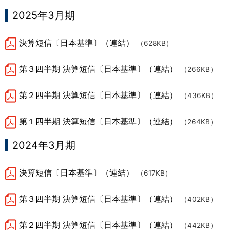
2025年3月期
決算短信〔日本基準〕（連結）
（628KB）
第３四半期 決算短信〔日本基準〕（連結）
（266KB）
第２四半期 決算短信〔日本基準〕（連結）
（436KB）
第１四半期 決算短信〔日本基準〕（連結）
（264KB）
2024年3月期
決算短信〔日本基準〕（連結）
（617KB）
第３四半期 決算短信〔日本基準〕（連結）
（402KB）
第２四半期 決算短信〔日本基準〕（連結）
（442KB）