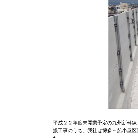
平成２２年度末開業予定の九州新幹線
搬工事のうち、我社は博多～船小屋区間