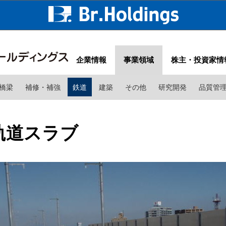
企業情報
事業領域
株主・投資家情
橋梁
補修・補強
鉄道
建築
その他
研究開発
品質管
軌道スラブ