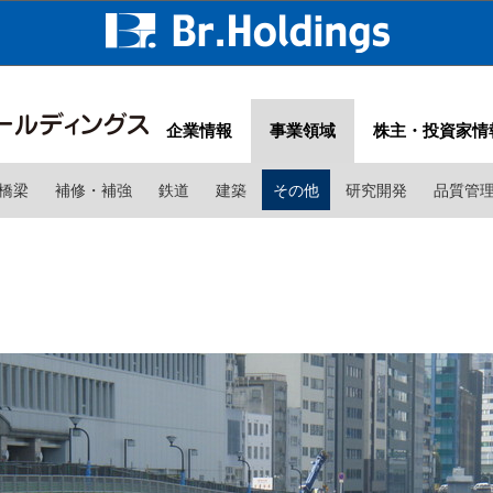
企業情報
事業領域
株主・投資家情
橋梁
補修・補強
鉄道
建築
その他
研究開発
品質管