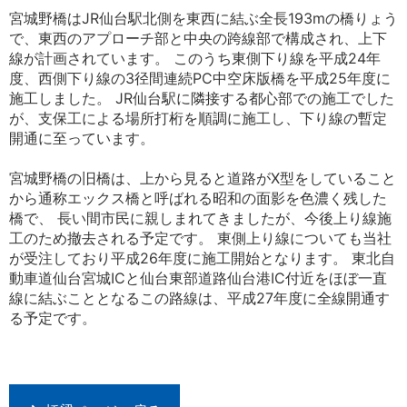
宮城野橋はJR仙台駅北側を東西に結ぶ全長193mの橋りょう
で、東西のアプローチ部と中央の跨線部で構成され、上下
線が計画されています。 このうち東側下り線を平成24年
度、西側下り線の3径間連続PC中空床版橋を平成25年度に
施工しました。 JR仙台駅に隣接する都心部での施工でした
が、支保工による場所打桁を順調に施工し、下り線の暫定
開通に至っています。
宮城野橋の旧橋は、上から見ると道路がX型をしていること
から通称エックス橋と呼ばれる昭和の面影を色濃く残した
橋で、 長い間市民に親しまれてきましたが、今後上り線施
工のため撤去される予定です。 東側上り線についても当社
が受注しており平成26年度に施工開始となります。 東北自
動車道仙台宮城ICと仙台東部道路仙台港IC付近をほぼ一直
線に結ぶこととなるこの路線は、平成27年度に全線開通す
る予定です。