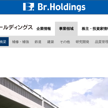
企業情報
事業領域
株主・投資家情
橋梁
補修・補強
鉄道
建築
その他
研究開発
品質管