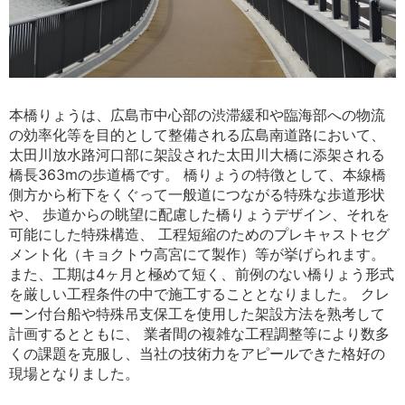
本橋りょうは、広島市中心部の渋滞緩和や臨海部への物流
の効率化等を目的として整備される広島南道路において、
太田川放水路河口部に架設された太田川大橋に添架される
橋長363mの歩道橋です。 橋りょうの特徴として、本線橋
側方から桁下をくぐって一般道につながる特殊な歩道形状
や、 歩道からの眺望に配慮した橋りょうデザイン、それを
可能にした特殊構造、 工程短縮のためのプレキャストセグ
メント化（キョクトウ高宮にて製作）等が挙げられます。
また、工期は4ヶ月と極めて短く、前例のない橋りょう形式
を厳しい工程条件の中で施工することとなりました。 クレ
ーン付台船や特殊吊支保工を使用した架設方法を熟考して
計画するとともに、 業者間の複雑な工程調整等により数多
くの課題を克服し、当社の技術力をアピールできた格好の
現場となりました。